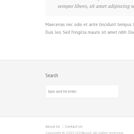
semper libero, sit amet adipiscing 
Maecenas nec odio et ante tincidunt tempus. D
Duis leo. Sed fringilla mauris sit amet nibh.
Search
About Us
Contact Us
Copyright © 2015 I10 Resort. All rights reserved.