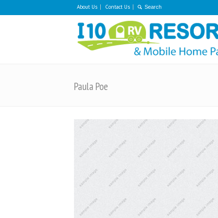
About Us
Contact Us
Paula Poe